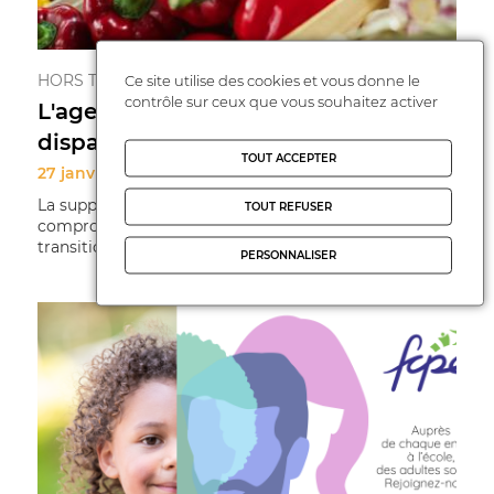
HORS TEMPS SCOLAIRE
Ce site utilise des cookies et vous donne le
contrôle sur ceux que vous souhaitez activer
L'agence Bio menacée de
disparition
TOUT ACCEPTER
27 janvier 2025
La suppression de l’agence bio pourrait
TOUT REFUSER
compromettre les efforts collectifs déployés pour une
transition écologique nécessaire et urgente ...
PERSONNALISER