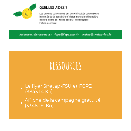
RESSOURCES
Le flyer Snetap-FSU et FCPE
(3845.14 Ko)
Affiche de la campagne gratuité
(3348.09 Ko)