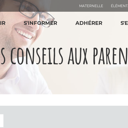
MATERNELLE
ÉLÉMENT
IR
S'INFORMER
ADHÉRER
S'
es conseils aux paren