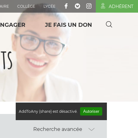
ADHÉRENT
AIRE
COLLÈGE
LYCÉE
ENGAGER
JE FAIS UN DON
ts
AddToAny (share) est désactivé.
Autoriser
Recherche avancée