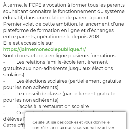
À terme, la FCPE a vocation à former tous les parents
souhaitant connaître le fonctionnement du système
éducatif, dans une relation de parent à parent.
Premier volet de cette ambition, le lancement d‘une
plateforme de formation en ligne et d’échanges
entre parents, opérationnelle depuis 2018.
Elle est accessible sur
https://jaimemonecolepublique.fr/
Sont d’ores-et-déjà en ligne plusieurs formations :
- Les relations famille-école (entièrement
gratuite aux non-adhérents jusqu’aux élections
scolaires)
- Les élections scolaires (partiellement gratuite
pour les non adhérents)
- Le conseil de classe (partiellement gratuite
pour les non adhérents)
- L’accès à la restauration scolaire
- Créer et animer une association de parents
d’élèves FCPE
Ce site utilise des cookies et vous donne le
Cette offre de formation s’étoffe au fil des mois avec
contrôle sur ceux que vous souhaitez activer