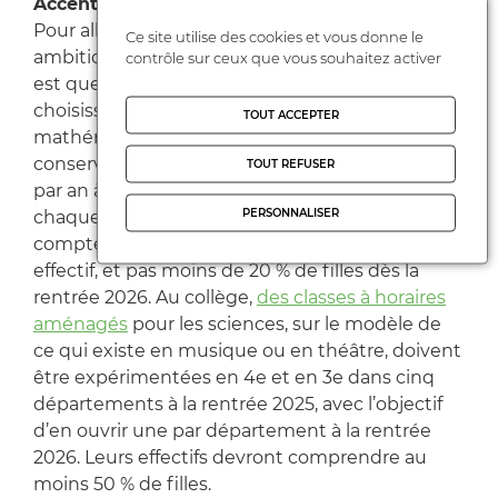
Accentuer l’effet « rôles modèles »
Pour aller vers plus d'égalité, le plan affiche des
Ce site utilise des cookies et vous donne le
ambitions chiffrées. À l’échelle du pays, l'objectif
contrôle sur ceux que vous souhaitez activer
est que 30 000 filles de plus en 2030
choisissent l’enseignement de spécialité de
TOUT ACCEPTER
mathématiques en classe de première et le
conservent en terminale, soit 5 000 filles de plus
TOUT REFUSER
par an à compter de la rentrée 2025. En 2030,
PERSONNALISER
chaque classe préparatoire scientifique devra
compter au moins 30 % de filles dans son
effectif, et pas moins de 20 % de filles dès la
rentrée 2026. Au collège,
des classes à horaires
aménagés
pour les sciences, sur le modèle de
ce qui existe en musique ou en théâtre, doivent
être expérimentées en 4e et en 3e dans cinq
départements à la rentrée 2025, avec l’objectif
d’en ouvrir une par département à la rentrée
2026. Leurs effectifs devront comprendre au
moins 50 % de filles.