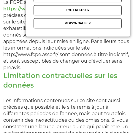
La FCPE s’efforce de fournir sur le site
https://www.fcpe.asso.fr/
des informations aussi
TOUT REFUSER
précises que possible. les renseignements figurant
sur le site
https://www.fcpe.asso.fr/
ne sont pas
PERSONNALISER
exhaustifs et les photos non contractuelles. Ils sont
donnés sous réserve de modifications ayant été
apportées depuis leur mise en ligne. Par ailleurs, tous
les informations indiquées sur le site
http://www.fcpe.asso.fr/
sont données à titre indicatif,
et sont susceptibles de changer ou d’évoluer sans
préavis.
Limitation contractuelles sur les
données
Les informations contenues sur ce site sont aussi
précises que possible et le site remis à jour à
différentes périodes de l’année, mais peut toutefois
contenir des inexactitudes ou des omissions. Si vous
constatez une lacune, erreur ou ce qui parait être un