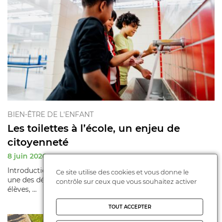
BIEN-ÊTRE DE L'ENFANT
Les toilettes à l’école, un enjeu de
citoyenneté
8 juin 2026
Introduction Le sujet des toilettes à l’école fait rarement la
Ce site utilise des cookies et vous donne le
une des débats éducatifs. Pourtant, il concerne tous les
contrôle sur ceux que vous souhaitez activer
élèves, ...
TOUT ACCEPTER