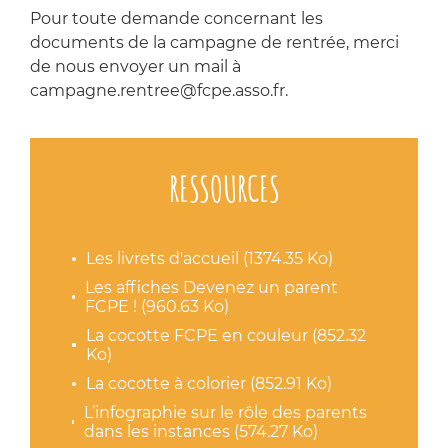
Pour toute demande concernant les
documents de la campagne de rentrée, merci
de nous envoyer un mail à
campagne.rentree@fcpe.asso.fr.
RESSOURCES
Les livrets d'accueil (1374.35 Ko)
Les affiches Devenez un parent
FCPE ! (960.63 Ko)
La cocotte FCPE en couleur (852.32
Ko)
La cocotte à colorier (852.91 Ko)
L’infographie sur le rôle des parents
dans les instances (574.27 Ko)