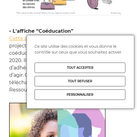
• L'affiche “Coéducation”
Cette affiche
vise à mettre un coup de
projecteur sur la nécessité de renforcer la
Ce site utilise des cookies et vous donne le
contrôle sur ceux que vous souhaitez activer
coéducation, mise à mal par la crise sanitaire de
2020. Il s’agit de convaincre les parents
d’adhérer à la FCPE pour renforcer leur pouvoir
TOUT ACCEPTER
d’agir. Quatre affiches sont disponibles. À
TOUT REFUSER
télécharger au format PDF dans l’encadré
Ressources.
PERSONNALISER