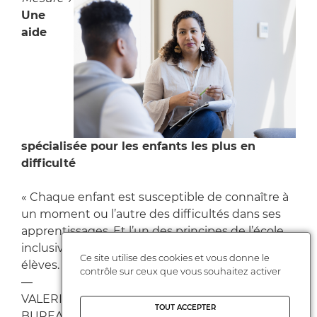
Une
aide
spécialisée pour les enfants les plus en
difficulté
« Chaque enfant est susceptible de connaître à
un moment ou l’autre des difficultés dans ses
apprentissages. Et l’un des principes de l’école
inclusive est qu’elle est bénéfique pour tous les
Ce site utilise des cookies et vous donne le
élèves. »
contrôle sur ceux que vous souhaitez activer
—
VALERIE MAURIN-DULAC, ALORS CHEFFE DU
TOUT ACCEPTER
BUREAU DE L’ÉCOLE INCLUSIVE A LA DGESCO,