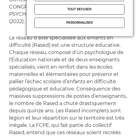
CONGRÈS DE L’ASSOCIATION FRANÇAISE DES
TOUT REFUSER
PSYCHOLOGUES DE L’ÉDUCATION NATIONALE
(2022).
PERSONNALISER
Le réseau d’aide spécialisée aux enfants en
difficulté (Rased) est une structure éducative.
Chaque réseau, composé d’un psychologue de
l'Éducation nationale et de deux enseignants
spécialisés, vient en renfort dans les écoles
maternelles et élémentaires pour prévenir et
pallier l’échec scolaire d’enfants en difficulté
pédagogique et éducative. Conséquence des
massives suppressions de postes d’enseignants,
le nombre de Rased a chuté drastiquement
depuis quinze ans. Les Rased incomplets sont
légion et leur répartition sur le territoire est très
inégale. La FCPE, qui fait partie du collectif
Rased, entend que ces réseaux soient recréés