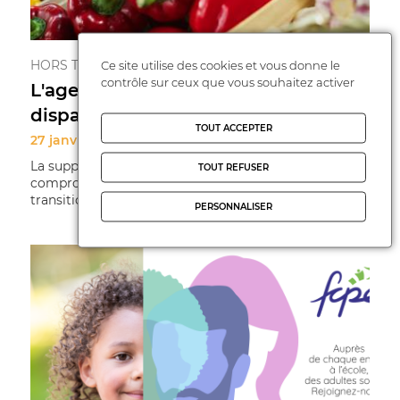
HORS TEMPS SCOLAIRE
Ce site utilise des cookies et vous donne le
contrôle sur ceux que vous souhaitez activer
L'agence Bio menacée de
disparition
TOUT ACCEPTER
27 janvier 2025
La suppression de l’agence bio pourrait
TOUT REFUSER
compromettre les efforts collectifs déployés pour une
transition écologique nécessaire et urgente ...
PERSONNALISER