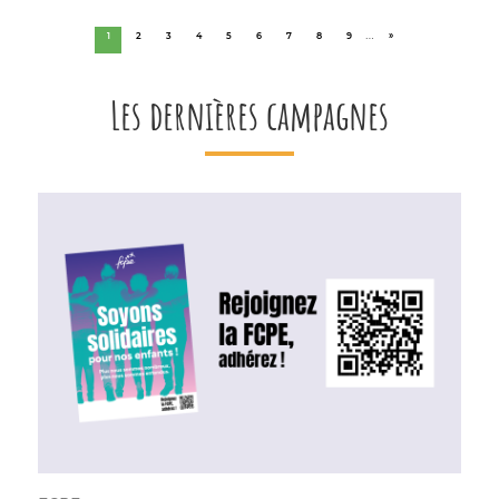
…
1
2
3
4
5
6
7
8
9
»
Les dernières campagnes