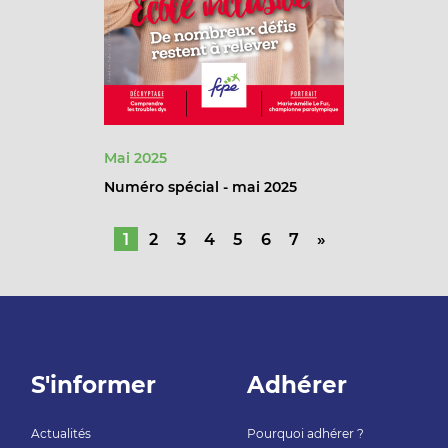
Mai 2025
Numéro spécial - mai 2025
1
2
3
4
5
6
7
»
S'informer
Adhérer
Actualités
Pourquoi adhérer ?