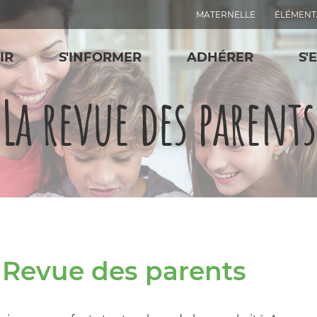
MATERNELLE
ÉLÉMENT
IR
S'INFORMER
ADHÉRER
S'
La revue des parents
 Revue des parents