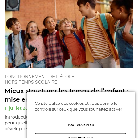
FONCTIONNEMENT DE L'ÉCOLE
HORS TEMPS SCOLAIRE
Mieux structurer les temps de l’enfant :
mise en p ...
Ce site utilise des cookies et vous donne le
11 juillet 2025
contrôle sur ceux que vous souhaitez activer
Introduction Comment penser les journées des enfants
pour qu’elles favorisent leur apprentissage, leur
TOUT ACCEPTER
développement et leur bie ...