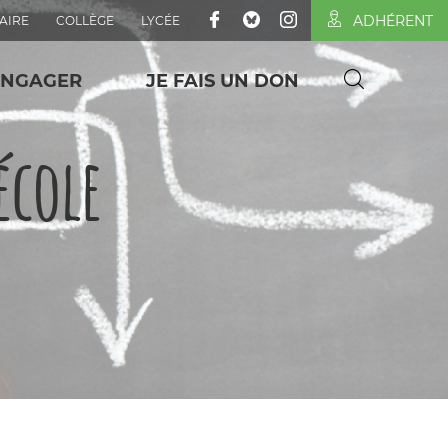
ADHÉRENT
AIRE
COLLÈGE
LYCÉE
ENGAGER
JE FAIS UN DON
école