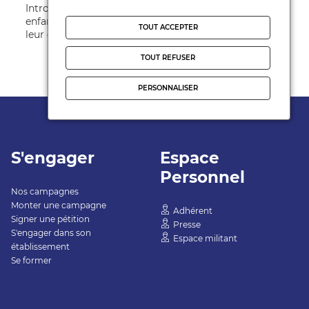
Introduction Comment penser les journées des
enfants pour qu’elles favorisent leur apprentissage,
TOUT ACCEPTER
leur développement et leur bie ...
TOUT REFUSER
PERSONNALISER
S'engager
Espace
Personnel
Nos campagnes
Monter une campagne
Adhérent
Signer une pétition
Presse
S'engager dans son
Espace militant
établissement
Se former