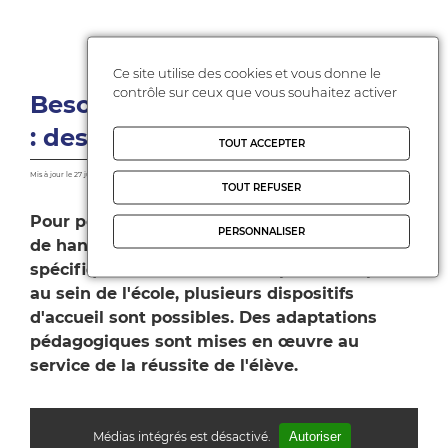
FONCTIONNEMENT DE L'ÉCOLE
Ce site utilise des cookies et vous donne le
contrôle sur ceux que vous souhaitez activer
Besoins spécifiques de l'élève
: des dispositifs existent
TOUT ACCEPTER
Mis à jour le 27 juillet 2017
TOUT REFUSER
Pour permettre à chaque enfant en situation
PERSONNALISER
de handicap ou présentant des difficultés
spécifiques de trouver une réponse adaptée
au sein de l'école, plusieurs dispositifs
d'accueil sont possibles. Des adaptations
pédagogiques sont mises en œuvre au
service de la réussite de l'élève.
Médias intégrés est désactivé.
Autoriser