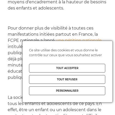
moyens d'encadrement à la hauteur de besoins
des enfants et adolescents.
Pour donner plus de visibilité à toutes ces
manifestations initiées partout en France, la
FCPE nationale a lancé
une pétition nationale
intitulée « Ensemble, protégeons notre école
Ce site utilise des cookies et vous donne le
publique » le 21 février 2023. Elle comptabilise
contrôle sur ceux que vous souhaitez activer
déjà plus de 15 000 signatures. Toutes les 2
minutes, les membres de la communauté
TOUT ACCEPTER
éducative affichent leur soutien à l’école
publique.
TOUT REFUSER
PERSONNALISER
La société a une dette de bienveillance envers
tous les enfants et adolescents de ce pays. En
effet, être un enfant ou un adolescent dans le