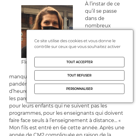
À l’instar de ce
qu’il se passe
dans de
nombreux
établissements
sur l’ensemble
Ce site utilise des cookies et vous donne le
contrôle sur ceux que vous souhaitez activer
de notre
territoire, le
collège Valmy
Florence
TOUT ACCEPTER
souffre d’un
TOUT REFUSER
manque chronique d’enseignants. Avec la
pandémie, ce sont aujourd’hui des centaines
PERSONNALISER
d’heures de cours qui ne sont plus assurées. Et
les parents n’en peuvent plus ! Ils s’inquiètent
pour leurs enfants qui ne suivent pas les
programmes, pour les enseignants qui doivent
faire face seuls à l’enseignement à distance… «
Mon fils est entré en 6e cette année. Après une
année de CM2 compliquée en raison de la