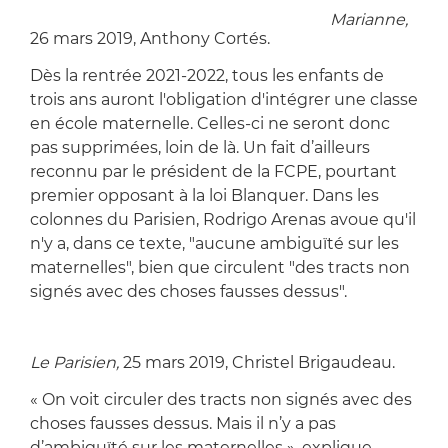
Non, les classes de maternelle ne vont pas être
remplacées par des jardins d'enfants,
Marianne,
26 mars 2019, Anthony Cortés.
Dès la rentrée 2021-2022, tous les enfants de
trois ans auront l'obligation d'intégrer une classe
en école maternelle. Celles-ci ne seront donc
pas supprimées, loin de là. Un fait d’ailleurs
reconnu par le président de la FCPE, pourtant
premier opposant à la loi Blanquer. Dans les
colonnes du Parisien, Rodrigo Arenas avoue qu'il
n'y a, dans ce texte, "aucune ambiguïté sur les
maternelles", bien que circulent "des tracts non
signés avec des choses fausses dessus".
La folle rumeur de la fin des écoles maternelles,
Le Parisien,
25 mars 2019, Christel Brigaudeau.
« On voit circuler des tracts non signés avec des
choses fausses dessus. Mais il n’y a pas
d’ambiguïté sur les maternelles », explique