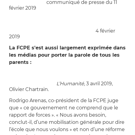
amendement :
communiqué de presse du 11
février 2019
Etablissement public des savoirs
fondamentaux : copie à revoir
Etablissement public des savoirs
fondamentaux, lettre aux députés :
4 février
2019
La FCPE s'est aussi largement exprimée dans
les médias pour porter la parole de tous les
parents :
Éducation. Une fronde inédite bouscule les
réformes Blanquer,
L’Humanité,
3 avril 2019,
Olivier Chartrain.
Rodrigo Arenas, co-président de la FCPE juge
que « ce gouvernement ne comprend que le
rapport de forces ». « Nous avons besoin,
conclut-il, d’une mobilisation générale pour dire
l’école que nous voulons » et non d’une réforme