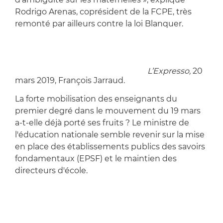
Rodrigo Arenas, coprésident de la FCPE, très
remonté par ailleurs contre la loi Blanquer.
Etablissements publics des savoirs
fondamentaux : Blanquer cède ?
L’Expresso,
20
mars 2019, François Jarraud.
La forte mobilisation des enseignants du
premier degré dans le mouvement du 19 mars
a-t-elle déjà porté ses fruits ? Le ministre de
l'éducation nationale semble revenir sur la mise
en place des établissements publics des savoirs
fondamentaux (EPSF) et le maintien des
directeurs d'école.
« Les députés n’ont-ils pas mieux à faire ? » :
l’affichage du drapeau français en classe vu par