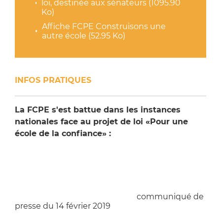
loi, destinée aux sénateurs (1095.90
Ko)
Affiche FCPE Construisons une
autre école (52.95 Ko)
INFOS PRATIQUES
La FCPE s'est battue dans les instances
nationales face au projet de loi «Pour une
école de la confiance» :
Lettre ouverte du 25 mars au ministre de
l’Education nationale
Déclaration liminaire FCPE au CSE du 21 mars
Déclaration liminaire FCPE au CSE du 11 mars
Les drapeaux dans les classes :
communiqué de
presse du 14 février 2019
Scolarisation de tous : demande de retrait d’un