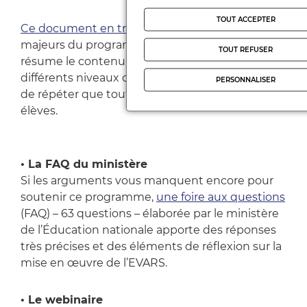
TOUT ACCEPTER
Ce document en trois volets
rappelle les enjeux
majeurs du programme, les chiffres clés, et
TOUT REFUSER
résume le contenu du programme pour les
différents niveaux de la scolarité. Il semble utile
PERSONNALISER
de répéter que tout est adapté à l’âge des
élèves.
• La FAQ du ministère
Si les arguments vous manquent encore pour
soutenir ce programme,
une foire aux questions
(FAQ) – 63 questions – élaborée par le ministère
de l’Éducation nationale apporte des réponses
très précises et des éléments de réflexion sur la
mise en œuvre de l’EVARS.
•
Le webinaire