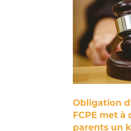
Obligation d'
FCPE met à d
parents un k