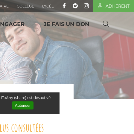
ADHÉRENT
AIRE
COLLÈGE
LYCÉE
ENGAGER
JE FAIS UN DON
ToAny (share) est désactivé.
Autoriser
plus consultées