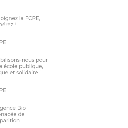
joignez la FCPE,
hérez !
PE
bilisons-nous pour
e école publique,
que et solidaire !
PE
agence Bio
nacée de
parition