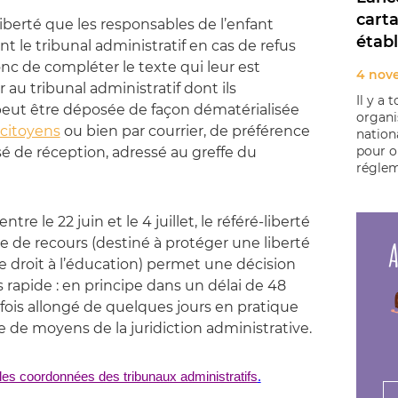
cart
iberté que les responsables de l’enfant
établ
t le tribunal administratif en cas de refus
 donc de compléter le texte qui leur est
4 nov
 au tribunal administratif dont ils
Il y a 
eut être déposée de façon dématérialisée
organi
 citoyens
ou bien par courrier, de préférence
nation
pour o
de réception, adressé au greffe du
régleme
tre le 22 juin et le 4 juillet, le référé-liberté
ype de recours (destiné à protéger une liberté
A
e droit à l’éducation) permet une décision
s rapide : en principe dans un délai de 48
rfois allongé de quelques jours en pratique
e moyens de la juridiction administrative.
.
s les coordonnées des tribunaux administratifs