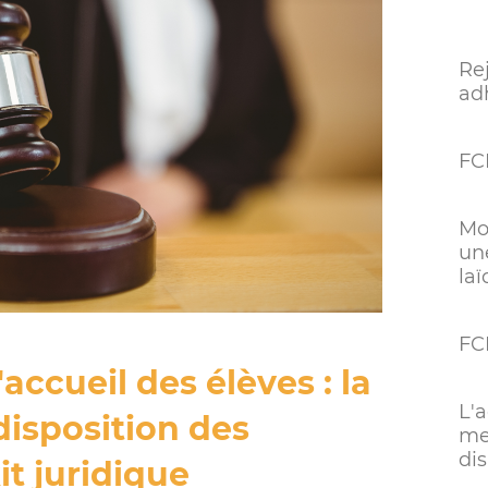
Re
ad
FC
Mo
un
laï
FC
accueil des élèves : la
L'
isposition des
me
dis
it juridique