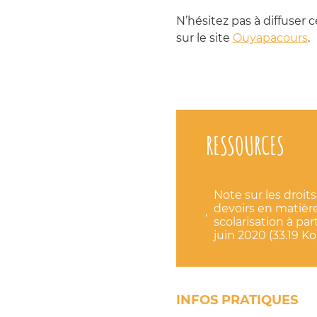
N’hésitez pas à diffuser c
sur le site
Ouyapacours
.
RESSOURCES
Note sur les droits
devoirs en matièr
scolarisation à par
juin 2020 (33.19 Ko
INFOS PRATIQUES