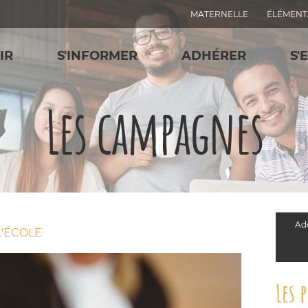
MATERNELLE
ÉLÉMENT
IR
S'INFORMER
ADHÉRER
S'
Les campagnes
Add
'ÉCOLE
Les 