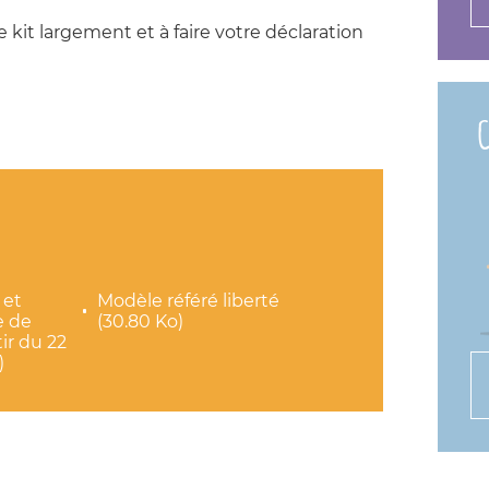
e kit largement et à faire votre déclaration
C
 et
Modèle référé liberté
e de
(30.80 Ko)
tir du 22
)