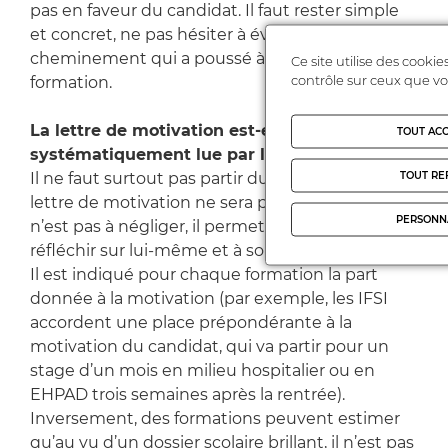
pas en faveur du candidat. Il faut rester simple
et concret, ne pas hésiter à évoquer le
cheminement qui a poussé à candidater dans la
Ce site utilise des cooki
contrôle sur ceux que vo
formation.
La lettre de motivation est-elle
TOUT AC
systématiquement lue par les formations ?
TOUT RE
Il ne faut surtout pas partir du principe que la
lettre de motivation ne sera pas lue : l’exercice
PERSONN
n’est pas à négliger, il permet aussi à l’élève de
réfléchir sur lui-même et à son projet.
Il est indiqué pour chaque formation la part
donnée à la motivation (par exemple, les IFSI
accordent une place prépondérante à la
motivation du candidat, qui va partir pour un
stage d’un mois en milieu hospitalier ou en
EHPAD trois semaines après la rentrée).
Inversement, des formations peuvent estimer
qu’au vu d’un dossier scolaire brillant, il n’est pas