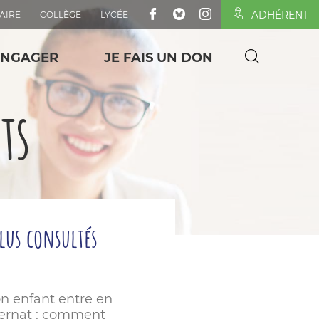
ADHÉRENT
AIRE
COLLÈGE
LYCÉE
ENGAGER
JE FAIS UN DON
ts
plus consultés
n enfant entre en
ternat : comment