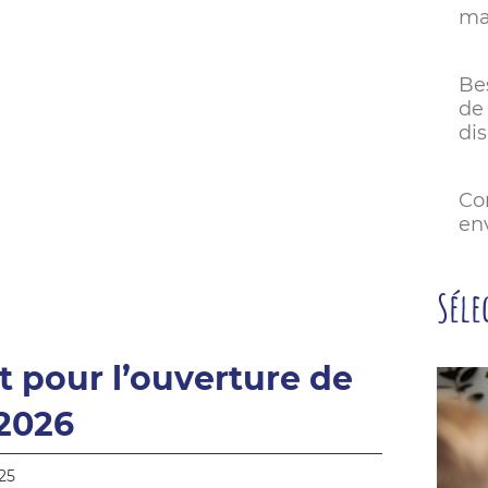
mai
Be
de 
dis
Co
env
Séle
êt pour l’ouverture de
2026
25