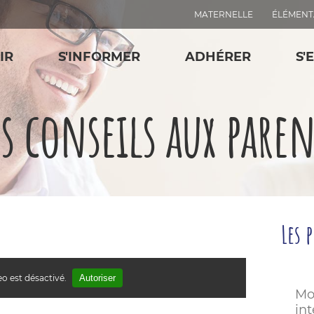
MATERNELLE
ÉLÉMENT
IR
S'INFORMER
ADHÉRER
S'
es conseils aux paren
Les 
o est désactivé.
Autoriser
Mo
in