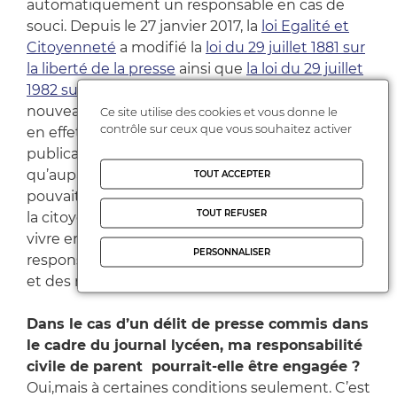
automatiquement un responsable en cas de
souci. Depuis le 27 janvier 2017, la
loi Egalité et
Citoyenneté
a modifié la
loi du 29 juillet 1881 sur
la liberté de la presse
ainsi que
la loi du 29 juillet
1982 sur la communication audiovisuelle
. C’est la
nouveauté de cette année : un journaliste peut,
Ce site utilise des cookies et vous donne le
contrôle sur ceux que vous souhaitez activer
en effet, être directeur ou codirecteur de
publication dès ses 16 ans révolus alors
qu’auparavant seule une personne majeure
TOUT ACCEPTER
pouvait l’être. Un nouveau pas vers l’éducation à
TOUT REFUSER
la citoyenneté pour apprendre aux élèves à
vivre en société et à devenir des citoyens
PERSONNALISER
responsables et libres, conscients des principes
et des règles qui fondent la démocratie.
Dans le cas d’un délit de presse commis dans
le cadre du journal lycéen, ma responsabilité
civile de parent pourrait-elle être engagée ?
Oui,mais à certaines conditions seulement. C’est