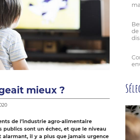
mai
Be
de 
dis
Co
env
Séle
geait mieux ?
2020
ts de l’industrie agro-alimentaire
 publics sont un échec, et que le niveau
st alarmant, il y a plus que jamais urgence