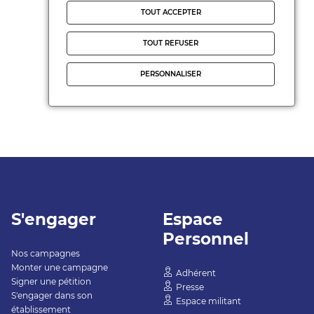
TOUT ACCEPTER
TOUT REFUSER
PERSONNALISER
S'engager
Espace
Personnel
Nos campagnes
Monter une campagne
Adhérent
Signer une pétition
Presse
S'engager dans son
Espace militant
établissement