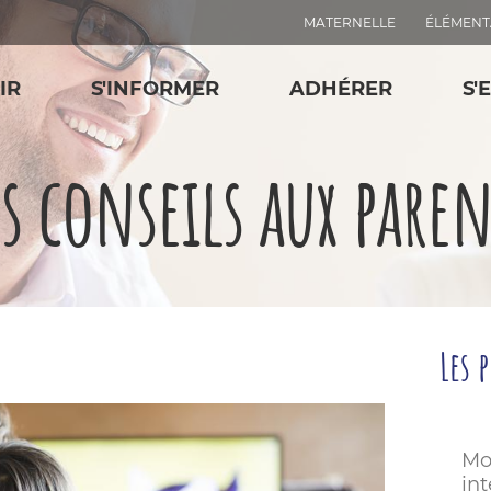
MATERNELLE
ÉLÉMENT
IR
S'INFORMER
ADHÉRER
S'
es conseils aux paren
Les 
Mo
in