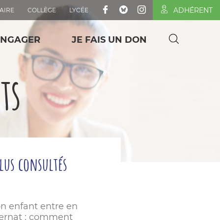
ADHÉRENT
AIRE
COLLÈGE
LYCÉE
ENGAGER
JE FAIS UN DON
ts
plus consultés
n enfant entre en
ternat : comment