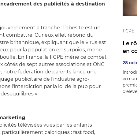
encadrement des publicités à destination
ouvernement a tranché : l’obésité est un
FCPE
ent combattre. Curieux effet rebond du
stre britannique, expliquant que le virus est
Le r
eux pour la population en surpoids, mène
en co
lbouffe. En France, la FCPE mène ce combat
28 oct
x côtés de sept autres associations et ONG
r, notre fédération de parents lance
une
Introd
en con
uage publicitaire de l’industrie agro-
premi
ons l'interdiction par la loi de la pub pour
d’élève
 déséquilibrés ».
 marketing
licités télévisées vues par les enfants
articulièrement caloriques : fast food,