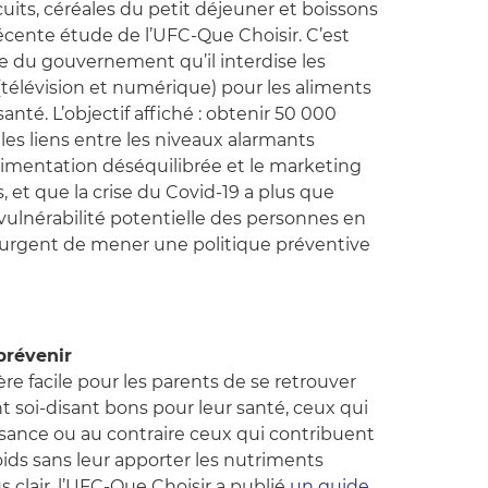
scuits, céréales du petit déjeuner et boissons
récente étude de l’UFC-Que Choisir. C’est
ge du gouvernement qu’il interdise les
 (télévision et numérique) pour les aliments
santé. L’objectif affiché : obtenir 50 000
 les liens entre les niveaux alarmants
alimentation déséquilibrée et le marketing
 et que la crise du Covid-19 a plus que
 vulnérabilité potentielle des personnes en
st urgent de mener une politique préventive
prévenir
ère facile pour les parents de se retrouver
t soi-disant bons pour leur santé, ceux qui
issance ou au contraire ceux qui contribuent
oids sans leur apporter les nutriments
us clair, l’UFC-Que Choisir a publié
un guide