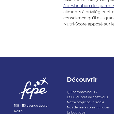
à destination des parent
aliments à privilégier et 
conscience qu’il est gran
Nutri-Score apposé sur l
Découvrir
Qui sommes nous ?
La FCPE près de chez vous
Notre projet pour l'école
108 - 110 avenue Ledru-
Nos derniers communiqués
Rollin
La boutique