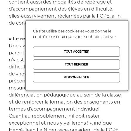
contient aussi des modalités de repérage et
d’accompagnement des élèves en difficulté,
elles-aussi vivement réclamées par la FCPE, afin
de conduire chaque élève vers la réussite.
Ce site utilise des cookies et vous donne le
contrôle sur ceux que vous souhaitez activer
« Le redoublement doit rester exceptionnel »
Une avancée donc, même si trois ans après, les
TOUT ACCEPTER
parents le constatent sur le terrain : le compte
n’y est pas en matière de prise en charge des
TOUT REFUSER
difficultés scolaires. C’est pourquoi, plutôt que
de « revenir » sur le redoublement, la FCPE
PERSONNALISER
préconise aujourd’hui d’aller jusqu’au bout de la
mesure, c’est-à-dire de développer la
différenciation pédagogique au sein de la classe
et de renforcer la formation des enseignants en
termes d’accompagnement individuel.
Quant au redoublement, « il doit rester
exceptionnel et nous y veillerons ! », indique
Hervé-Jean Le Niger, vice-président de la FCPE.