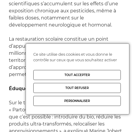
scientifiques s’accumulent sur les effets d’une
exposition chronique aux pesticides, même à
faibles doses, notamment sur le
développement neurologique et hormonal.
La restauration scolaire constitue un point
d’appui concret. Chaque jour, elle concerne des
millions d’élèves, sans distinction sociale ou
Ce site utilise des cookies et vous donne le
contrôle sur ceux que vous souhaitez activer
territoriale. Agir sur les menus, les modes
d’approvisionnement ou la qualité des produits
permet d’avoir un impact direct et mesurable.
TOUT ACCEPTER
Éduquer à une alimentation saine dès l’école
TOUT REFUSER
PERSONNALISER
Sur le terrain, des évolutions sont déjà à l’œuvre.
« Partout en France, des initiatives montrent
que c’est possible : introduire du bio, réduire les
produits ultra-transformés, relocaliser les
approvisionnements », a expliqué Marine Jobert,