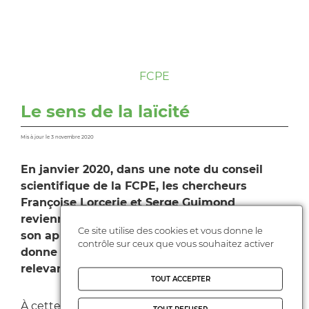
FCPE
Le sens de la laïcité
Mis à jour le 3 novembre 2020
En janvier 2020, dans une note du conseil
scientifique de la FCPE, les chercheurs
Françoise Lorcerie et Serge Guimond
reviennent sur le principe de laïcité et sur
Ce site utilise des cookies et vous donne le
son application dans la vie courante qui
contrôle sur ceux que vous souhaitez activer
donne lieu à des interprétations divergentes
relevant du domaine de l’opinion.
TOUT ACCEPTER
À cette occasion, Françoise Lorcerie a accordé à