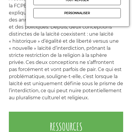
TOUT REFUSER
la FCPE un long entretien, dans lequel elle
explique comment la controverse a enflé au fil
PERSONNALISER
des années dans les discours des intellectuels
et des politiques. Depuis, deux conceptions
distinctes de la laïcité coexistent : une laïcité
« historique » d’égalité et de liberté versus une
« nouvelle » laïcité d’interdiction, prônant la
stricte restriction de la religion à la sphère
privée. Ces deux conceptions ne s’affrontent
pas forcément et vont parfois de pair. Ce qui est
problématique, souligne-t-elle, c’est lorsque la
laïcité est uniquement définie sous le prisme de
l’interdiction, ce qui peut nuire potentiellement
au pluralisme culturel et religieux.
RESSOURCES