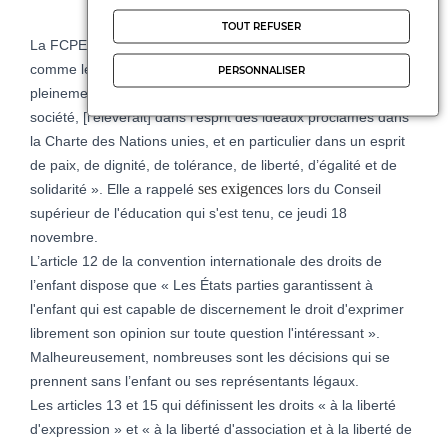
TOUT REFUSER
La FCPE a toujours défendu une école bienveillante qui,
comme le proclame le préambule de la CIDE, préparerait «
PERSONNALISER
pleinement l’enfant à avoir une vie individuelle dans la
société, [l’élèverait] dans l’esprit des idéaux proclamés dans
la Charte des Nations unies, et en particulier dans un esprit
de paix, de dignité, de tolérance, de liberté, d’égalité et de
ses exigences
solidarité ». Elle a rappelé
lors du Conseil
supérieur de l'éducation qui s'est tenu, ce jeudi 18
novembre.
L’article 12 de la convention internationale des droits de
l’enfant dispose que « Les États parties garantissent à
l'enfant qui est capable de discernement le droit d'exprimer
librement son opinion sur toute question l'intéressant ».
Malheureusement, nombreuses sont les décisions qui se
prennent sans l’enfant ou ses représentants légaux.
Les articles 13 et 15 qui définissent les droits « à la liberté
d'expression » et « à la liberté d'association et à la liberté de