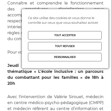
Connaître et comprendre le fonctionnement
des procédures disciplinaires pour
accompagner au mieux les familles et faire
Ce site utilise des cookies et vous donne le
respecter les droits des élèves : règlement
contrôle sur ceux que vous souhaitez activer
intérieur, punitions et sanctions, respect des
règles du droit, composition et fonctionnement
TOUT ACCEPTER
du conseil de discipline, possibilités de recours.
TOUT REFUSER
Pour vous inscrire,
cliquer sur ce lien.
PERSONNALISER
Jeudi 23 novembre 2023 - Journée
thématique « L’école inclusive : un parcours
du combattant pour les familles » de 18h à
20h
Avec l'intervention de Valérie Sirouet, médecin
en centre médico-psycho-pédagogique (CMPP)
et médecin référent au centre d’information et