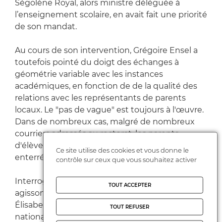
Ségolène Royal, alors ministre déléguée à
l’enseignement scolaire, en avait fait une priorité
de son mandat.
Au cours de son intervention, Grégoire Ensel a
toutefois pointé du doigt des échanges à
géométrie variable avec les instances
académiques, en fonction de de la qualité des
relations avec les représentants de parents
locaux. Le "pas de vague" est toujours à l'œuvre.
Dans de nombreux cas, malgré de nombreux
courriers adressés au rectorat, les parents
d'élèves ne sont pas écoutés, et les affaires
Ce site utilise des cookies et vous donne le
enterrées.
contrôle sur ceux que vous souhaitez activer
Interrogée sur le plan "Brisons le silence,
TOUT ACCEPTER
agissons ensemble", lancé le 17 mars par
Élisabeth Borne, ministre de l’Éducation
TOUT REFUSER
nationale, la FCPE a formulé plusieurs