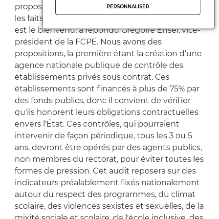
propositions d'amélioration pour mieux traiter
PERSONNALISER
les faits de violence et les faire cesser. « Ce plan
est le bienvenu, a répondu Grégoire Ensel, vice-
président de la FCPE. Nous avons des
propositions, la première étant la création d’une
agence nationale publique de contrôle des
établissements privés sous contrat. Ces
établissements sont financés à plus de 75% par
des fonds publics, donc il convient de vérifier
qu'ils honorent leurs obligations contractuelles
envers l'État. Ces contrôles, qui pourraient
intervenir de façon périodique, tous les 3 ou 5
ans, devront être opérés par des agents publics,
non membres du rectorat, pour éviter toutes les
formes de pression. Cet audit reposera sur des
indicateurs préalablement fixés nationalement
autour du respect des programmes, du climat
scolaire, des violences sexistes et sexuelles, de la
mixité sociale et scolaire, de l'école inclusive, des