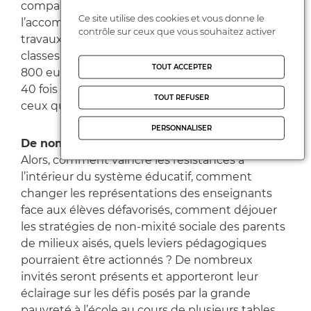
comparaison, nous consacrons 70 M€/an à
Ce site utilise des cookies et vous donne le
l’accompagnement éducatif (les heures de
contrôle sur ceux que vous souhaitez activer
travaux encadrés) des 85 000 étudiants de
classes préparatoires aux grandes écoles, soit
TOUT ACCEPTER
800 euros par élèves et par an. Autrement dit :
40 fois plus ! Les assistés ne sont pas toujours
TOUT REFUSER
ceux que l’on croit ».
PERSONNALISER
De nombreux invités, spécialistes du sujet
Alors, comment vaincre les résistances à
l’intérieur du système éducatif, comment
changer les représentations des enseignants
face aux élèves défavorisés, comment déjouer
les stratégies de non-mixité sociale des parents
de milieux aisés, quels leviers pédagogiques
pourraient être actionnés ? De nombreux
invités seront présents et apporteront leur
éclairage sur les défis posés par la grande
pauvreté à l’école au cours de plusieurs tables