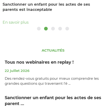
mieux protéger les enfants
marche citoyenne contre les violences sexuelles
En savoir plus
Sanctionner un enfant pour les actes de ses
le 4 juillet partout en France
En savoir plus
parents est inacceptable
En savoir plus
En savoir plus
En savoir plus
ACTUALITÉS
Tous nos webinaires en replay !
22 juillet 2026
Des rendez-vous gratuits pour mieux comprendre les
grandes questions qui traversent l'é ...
Sanctionner un enfant pour les actes de ses
parent ...