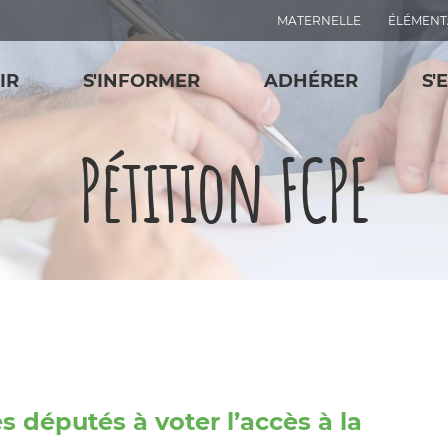
MATERNELLE
ÉLÉMENT
IR
S'INFORMER
ADHÉRER
S'
Pétition FCPE
s députés à voter l’accès à la