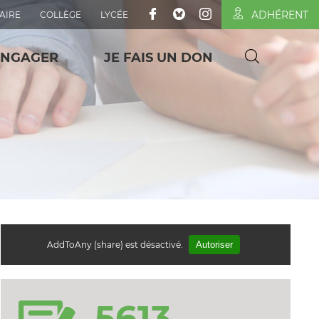
ADHÉRENT
AIRE
COLLÈGE
LYCÉE
ENGAGER
JE FAIS UN DON
AddToAny (share) est désactivé.
Autoriser
5613