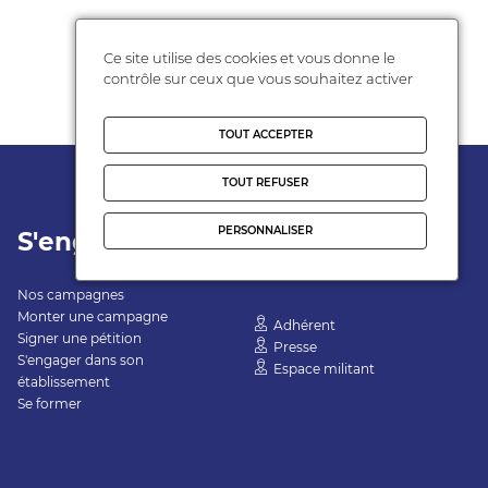
Ce site utilise des cookies et vous donne le
contrôle sur ceux que vous souhaitez activer
TOUT ACCEPTER
TOUT REFUSER
PERSONNALISER
S'engager
Espace
Personnel
Nos campagnes
Monter une campagne
Adhérent
Signer une pétition
Presse
S'engager dans son
Espace militant
établissement
Se former