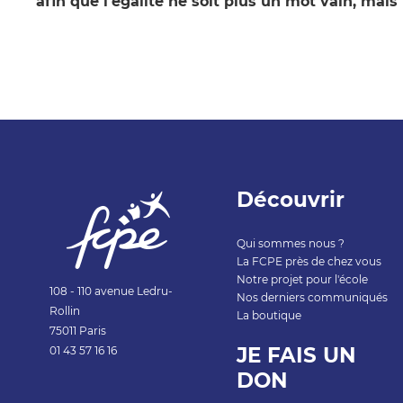
afin que l'égalité ne soit plus un mot vain, mais 
Découvrir
Qui sommes nous ?
La FCPE près de chez vous
Notre projet pour l'école
108 - 110 avenue Ledru-
Nos derniers communiqués
Rollin
La boutique
75011 Paris
JE FAIS UN
01 43 57 1
6 16
DON