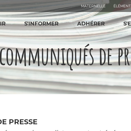
MATERNELLE
ÉLÉMENT
IR
S'INFORMER
ADHÉRER
S'
 communiqués de pr
E PRESSE