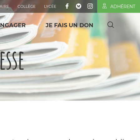
ADHÉRENT
AIRE
COLLÈGE
LYCÉE
ENGAGER
JE FAIS UN DON
esse