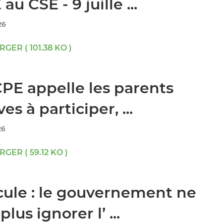
au CSE - 9 juille ...
26
GER ( 101.38 KO )
PE appelle les parents
ves à participer, ...
26
GER ( 59.12 KO )
cule : le gouvernement ne
plus ignorer l’ ...