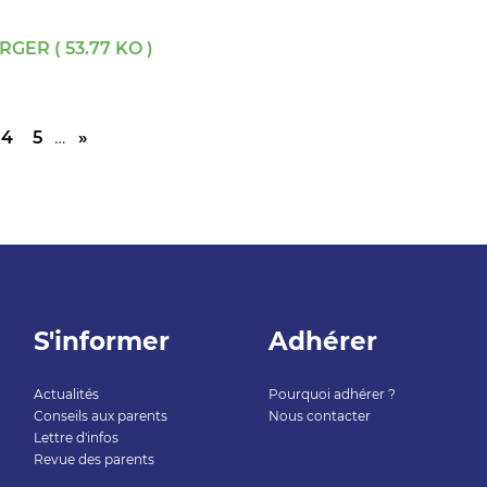
GER ( 53.77 KO )
4
5
…
»
S'informer
Adhérer
Actualités
Pourquoi adhérer ?
Conseils aux parents
Nous contacter
Lettre d'infos
Revue des parents