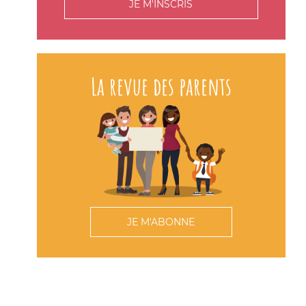
JE M'INSCRIS
La revue des parents
JE M'ABONNE