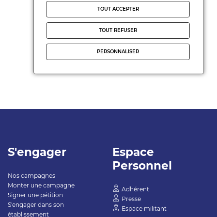
TOUT ACCEPTER
TOUT REFUSER
PERSONNALISER
S'engager
Espace
Personnel
Nos campagnes
Monter une campagne
Adhérent
Signer une pétition
Presse
S'engager dans son
Espace militant
établissement