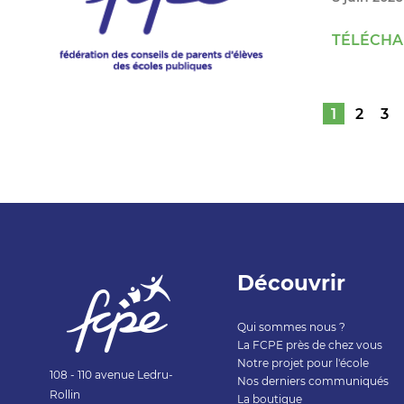
TÉLÉCHAR
1
2
3
Découvrir
Qui sommes nous ?
La FCPE près de chez vous
Notre projet pour l'école
108 - 110 avenue Ledru-
Nos derniers communiqués
Rollin
La boutique