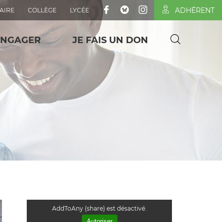
ADHÉRENT
AIRE
COLLÈGE
LYCÉE
ENGAGER
JE FAIS UN DON
AddToAny (share) est désactivé.
Autoriser