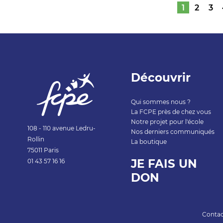
1
2
3
Découvrir
Qui sommes nous ?
La FCPE près de chez vous
Notre projet pour l'école
108 - 110 avenue Ledru-
Nos derniers communiqués
Rollin
La boutique
75011 Paris
JE FAIS UN
01 43 57 1
6 16
DON
Conta