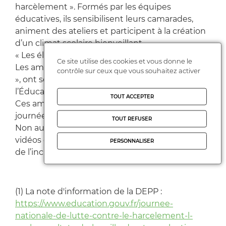
harcèlement ». Formés par les équipes
éducatives, ils sensibilisent leurs camarades,
animent des ateliers et participent à la création
d’un climat scolaire bienveillant.
« Les élèves écoutent souvent mieux leurs pairs.
Ce site utilise des cookies et vous donne le
Les ambassadeurs sont des relais de confiance
contrôle sur ceux que vous souhaitez activer
», ont souligné les intervenants du ministère de
l’Éducation nationale.
TOUT ACCEPTER
Ces ambassadeurs sont également associés aux
journées de sensibilisation, comme celle du Prix
TOUT REFUSER
Non au harcèlement, où ils conçoivent affiches,
vidéos ou projets collectifs autour du respect et
PERSONNALISER
de l’inclusion.
(1) La note d'information de la DEPP :
https://www.education.gouv.fr/journee-
nationale-de-lutte-contre-le-harcelement-l-