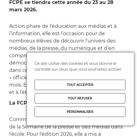
FCPE se tiendra cette année du 23 au 28
mars 2026.
Action phare de l’éducation aux médias et à
l’information, elle est l’occasion pour de
nombreux élèves de découvrir l’univers des
médias, de la presse, du numérique et d’en
comprendre les enjeux culturels et
démocratiques. Toutes les initiatives menées
Ce site utilise des cookies et vous donne le
contrôle sur ceux que vous souhaitez activer
dans ce cadre s’étendent au-delà de la semaine
« officielle » généralement entre 15 jours à un
mois. Elles sont déployées sur tout le territoire
TOUT ACCEPTER
et à l’étranger.
TOUT REFUSER
La FCPE s’engage aux côtés du Clémi
PERSONNALISER
Comme chaque année, la FCPE est partenaire
de la Semaine de la presse et des médias dans
l'école. Pour l'édition 2026, elle a mis à