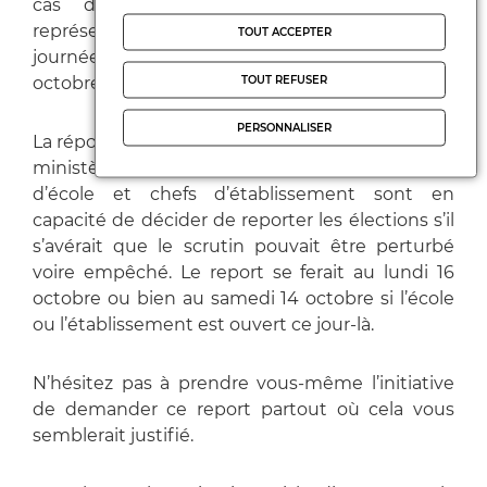
cas de perturbation des élections des
représentants des parents d’élèves lors de la
TOUT ACCEPTER
journée de mobilisation intersyndicale du 13
TOUT REFUSER
octobre 2023.
PERSONNALISER
La réponse qui vient de nous être donnée par le
ministère est que, localement, les directeurs
d’école et chefs d’établissement sont en
capacité de décider de reporter les élections s’il
s’avérait que le scrutin pouvait être perturbé
voire empêché. Le report se ferait au lundi 16
octobre ou bien au samedi 14 octobre si l’école
ou l’établissement est ouvert ce jour-là.
N’hésitez pas à prendre vous-même l’initiative
de demander ce report partout où cela vous
semblerait justifié.