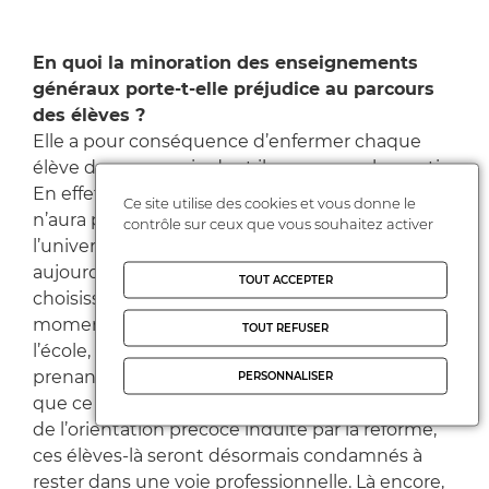
En quoi la minoration des enseignements
généraux porte-t-elle préjudice au parcours
des élèves ?
Elle a pour conséquence d’enfermer chaque
élève dans une voie dont il ne pourra plus sortir.
En effet, faute de savoirs généraux suffisants, il
Ce site utilise des cookies et vous donne le
n’aura plus la possibilité de bifurquer vers
contrôle sur ceux que vous souhaitez activer
l’université, comme c’est encore le cas
aujourd’hui. Or, il n’est pas rare que des élèves «
TOUT ACCEPTER
choisissent » la voie professionnelle à un
moment de leur vie où ils sont en rupture avec
TOUT REFUSER
l’école, traversent une passe difficile, tout en
prenant conscience quelques années plus tard
PERSONNALISER
que ce n’était pas ce qu’ils souhaitaient. À cause
de l’orientation précoce induite par la réforme,
ces élèves-là seront désormais condamnés à
rester dans une voie professionnelle. Là encore,