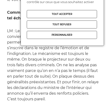
contrôle sur ceux que vous souhaitez activer
Comment expliquez-vous qu'il ait trouvé un
TOUT ACCEPTER
tel écho ?
TOUT REFUSER
LM : Le phénomène « bandes de jeunes »
PERSONNALISER
convient parfaitement aux principaux médias. Il
permet de faire du sensationnalisme, de
s’inscrire dans le registre de l’émotion et de
l’indignation. Le mécanisme est toujours le
même. On braque le projecteur sur deux ou
trois faits divers criminels. On ne les analyse pas
vraiment parce qu’on en n’a pas le temps (il faut
en parler tout de suite). On plaque dessus des
généralités préexistantes. Et pour finir, on relaye
les déclarations du ministre de l’Intérieur qui
annonce qu’il enverra des renforts policiers.
C’est toujours pareil.