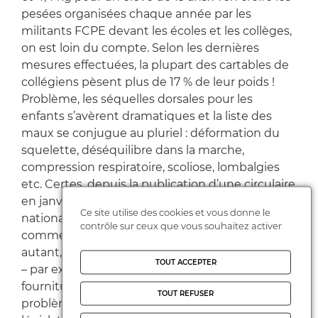
pesées organisées chaque année par les
militants FCPE devant les écoles et les collèges,
on est loin du compte. Selon les dernières
mesures effectuées, la plupart des cartables de
collégiens pèsent plus de 17 % de leur poids !
Problème, les séquelles dorsales pour les
enfants s’avèrent dramatiques et la liste des
maux se conjugue au pluriel : déformation du
squelette, déséquilibre dans la marche,
compression respiratoire, scoliose, lombalgies
etc. Certes, depuis la publication d’une circulaire
en janvier 2008, le ministère de l’Éducation
Ce site utilise des cookies et vous donne le
nationale reconnaît le surpoids du cartable
contrôle sur ceux que vous souhaitez activer
comme un problème de santé publique. Pour
autant, et bien que des efforts aient été fournis
TOUT ACCEPTER
– par exemple ; diminution du nombre de
fournitures, réduction du poids des livres – le
TOUT REFUSER
problème demeure. Pour la FCPE, seul un texte