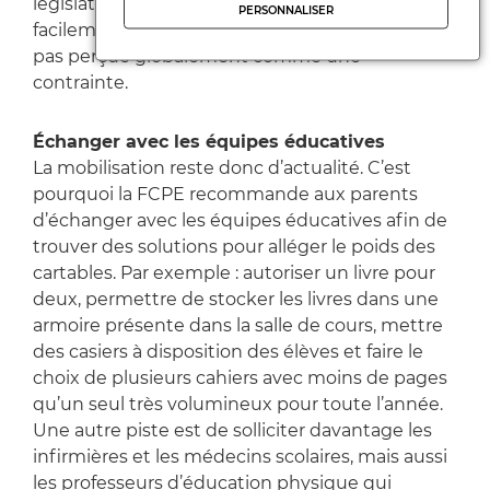
législatif ou réglementaire pourrait imposer plus
PERSONNALISER
facilement le changement, la circulaire n’étant
pas perçue globalement comme une
contrainte.
Échanger avec les équipes éducatives
La mobilisation reste donc d’actualité. C’est
pourquoi la FCPE recommande aux parents
d’échanger avec les équipes éducatives afin de
trouver des solutions pour alléger le poids des
cartables. Par exemple : autoriser un livre pour
deux, permettre de stocker les livres dans une
armoire présente dans la salle de cours, mettre
des casiers à disposition des élèves et faire le
choix de plusieurs cahiers avec moins de pages
qu’un seul très volumineux pour toute l’année.
Une autre piste est de solliciter davantage les
infirmières et les médecins scolaires, mais aussi
les professeurs d’éducation physique qui