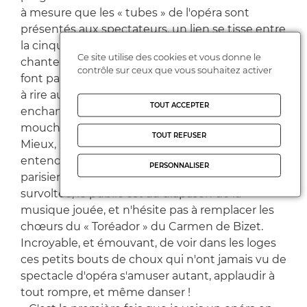
à mesure que les « tubes » de l'opéra sont
présentés aux spectateurs, un lien se tisse entre
la cinquantaine de musiciens, les quatre
Ce site utilise des cookies et vous donne le
chanteurs et le public. Les enfants, surtout, ne
contrôle sur ceux que vous souhaitez activer
font pas semblant. Ils n'hésitent pas à se lâcher,
à rire au « Papageno et Papagena » de la Flûte
TOUT ACCEPTER
enchantée de Mozart ou au « Duo de la
mouche » d'Orphée aux Enfers d'Offenbach.
TOUT REFUSER
Mieux, ils dansent et tapent dans leurs mains en
entendant l'« Air du Brésilien » de La Vie
PERSONNALISER
parisienne d'Offenbach. L'ambiance est
survoltée, le public est au diapason de la
musique jouée, et n'hésite pas à remplacer les
chœurs du « Toréador » du Carmen de Bizet.
Incroyable, et émouvant, de voir dans les loges
ces petits bouts de choux qui n'ont jamais vu de
spectacle d'opéra s'amuser autant, applaudir à
tout rompre, et même danser !