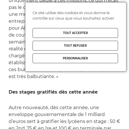
uniquement dédié à ces missions, ce qui n’était
pas le cas auparavant. Cela va aussi apporter
Ce site utilise des cookies et vous donne le
une meilleure visibilité au niveau des
contrôle sur ceux que vous souhaitez activer
entreprises et faciliter les partenariats ». Mais
pour Alixe Rivière, « ces nominations sont loin
TOUT ACCEPTER
de couvrir les besoins, et ce d’autant que les
semaines de stage sont plus nombreuses. La
TOUT REFUSER
réalité est qu’on voit surtout des professeurs
chargés de cette mission sur deux à trois
PERSONNALISER
établissements et que la communication sur
ces bureaux des entreprises auprès des parents
est très balbutiante. »
Des stages gratifiés dès cette année
Autre nouveauté, dès cette année, une
enveloppe gouvernementale de 1 milliard
d’euros sert à gratifier les lycéens en stage : 50 €
en 2nd, 75 € en 1re et 100 € en terminale par