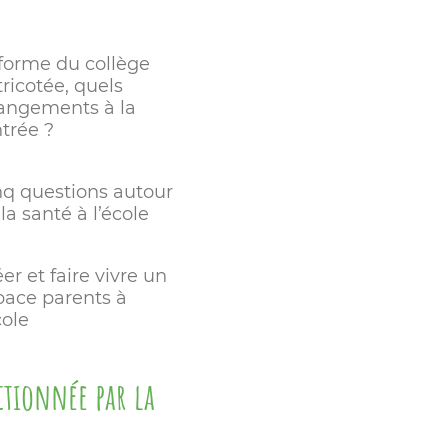
forme du collège
ricotée, quels
angements à la
ntrée ?
nq questions autour
la santé à l’école
er et faire vivre un
pace parents à
cole
ctionnée par la