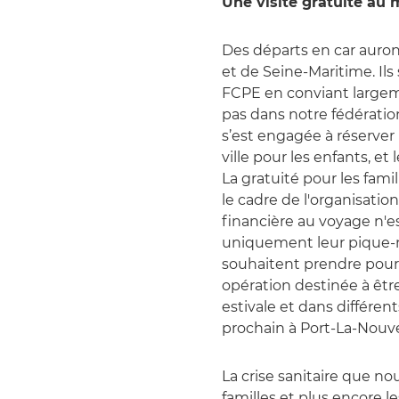
Une visite gratuite au
Des départs en car auront
et de Seine-Maritime. Ils 
FCPE en conviant largeme
pas dans notre fédération
s’est engagée à réserver
ville pour les enfants, et 
La gratuité pour les fam
le cadre de l'organisatio
financière au voyage n'e
uniquement leur pique-ni
souhaitent prendre pour l
opération destinée à êtr
estivale et dans différen
prochain à Port-La-Nouve
La crise sanitaire que no
familles et plus encore le