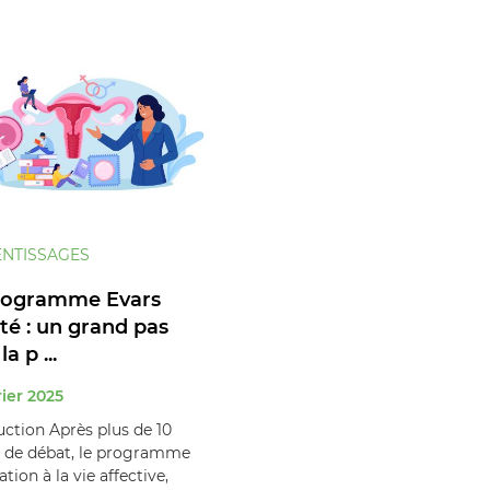
NTISSAGES
rogramme Evars
té : un grand pas
a p ...
rier 2025
uction Après plus de 10
 de débat, le programme
tion à la vie affective,