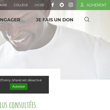
ADHÉRENT
AIRE
COLLÈGE
LYCÉE
ENGAGER
JE FAIS UN DON
ToAny (share) est désactivé.
Autoriser
plus consultées