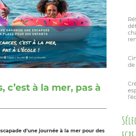
Ré
dét
ch
re
Ci
de 
Cré
 c’est à la mer, pas à
es
l’é
Séle
scapade d’une journée à la mer pour des
FCPE