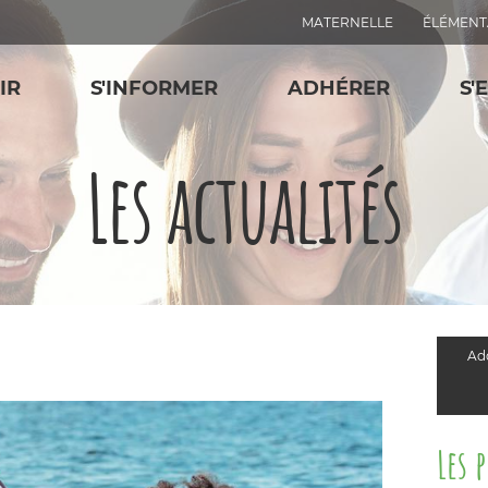
MATERNELLE
ÉLÉMENT
IR
S'INFORMER
ADHÉRER
S'
Les actualités
Add
Les 