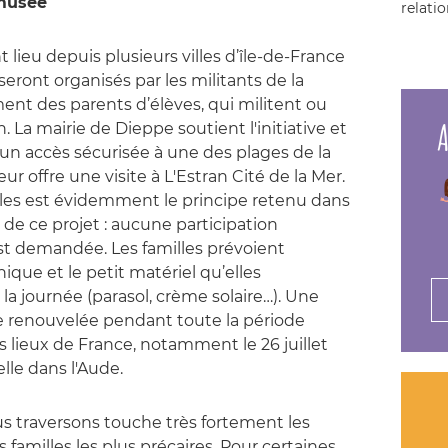
 musée
relatio
 lieu depuis plusieurs villes d’île-de-France
seront organisés par les militants de la
nt des parents d’élèves, qui militent ou
A
. La mairie de Dieppe soutient l'initiative et
 un accès sécurisée à une des plages de la
leur offre une visite à L'Estran Cité de la Mer.
illes est évidemment le principe retenu dans
n de ce projet : aucune participation
st demandée. Les familles prévoient
que et le petit matériel qu’elles
a journée (parasol, crème solaire…). Une
e renouvelée pendant toute la période
ts lieux de France, notamment le 26 juillet
lle dans l'Aude.
us traversons touche très fortement les
s familles les plus précaires. Pour certaines