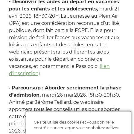
• Découvrir les aides au départ en vacances
pour les enfants et les adolescents,
mardi 21
avril 2026, 18h30-20h. La Jeunesse au Plein Air
(JPA) est une confédération reconnue d’utilité
publique, dont fait partie la FCPE. Elle a pour
mission de faciliter l’accès aux vacances et aux
loisirs des enfants et des adolescents. Ce
webinaire présentera les différentes aides
existantes pour le départ en colonie de
vacances, et notamment le Pass colo.
(lien
d'inscription)
•
Parcoursup : Aborder sereinement la phase
d’admission,
mardi 26 mai 2026, 18h30-20h30.
Animé par Jérôme Teillard, ce webinaire
apportera tous les conseils utiles pour aborder
cette étape avec sérénité. La phase d’admission
Ce site utilise des cookies et vous donne le
principale de Parcoursup débutera le 2 juin
contrôle sur ceux que vous souhaitez activer
2026, date à partir de laquelle les candidats