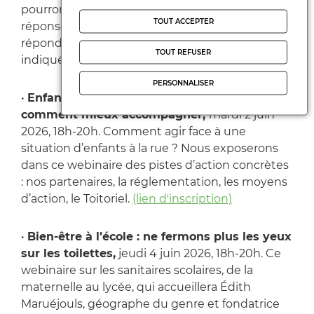
pourront consulter au fur et à mesure les
TOUT ACCEPTER
réponses des formations. Les candidats devront
répondre aux propositions dans les délais
TOUT REFUSER
indiqués par la plateforme.
(lien d'inscription)
PERSONNALISER
•
Enfants à la rue : face à la précarité,
comment mieux accompagner,
mardi 2 juin
2026, 18h-20h. Comment agir face à une
situation d’enfants à la rue ? Nous exposerons
dans ce webinaire des pistes d’action concrètes
: nos partenaires, la réglementation, les moyens
d’action, le Toitoriel.
(lien d'inscription)
•
Bien-être à l’école : ne fermons plus les yeux
sur les toilettes,
jeudi 4 juin 2026, 18h-20h. Ce
webinaire sur les sanitaires scolaires, de la
maternelle au lycée, qui accueillera Édith
Maruéjouls, géographe du genre et fondatrice