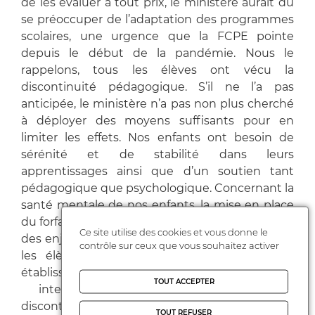
de les évaluer à tout prix, le ministère aurait dû
se préoccuper de l’adaptation des programmes
scolaires, une urgence que la FCPE pointe
depuis le début de la pandémie. Nous le
rappelons, tous les élèves ont vécu la
discontinuité pédagogique. S’il ne l’a pas
anticipée, le ministère n’a pas non plus cherché
à déployer des moyens suffisants pour en
limiter les effets. Nos enfants ont besoin de
sérénité et de stabilité dans leurs
apprentissages ainsi que d’un soutien tant
pédagogique que psychologique. Concernant la
santé mentale de nos enfants, la mise en place
du forfait psy n’a clairement pas été à la hauteur
Ce site utilise des cookies et vous donne le
des enjeux et des besoins. Ces 18 derniers mois,
contrôle sur ceux que vous souhaitez activer
les élèves ont vécu la fermeture de leurs
établissements, la diminution de leurs
TOUT ACCEPTER
interactions sociales et amicales, la
discontinuité pédagogique, un stress et une
TOUT REFUSER