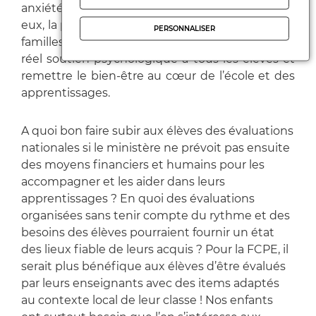
anxiété accrus ainsi que pour beaucoup d’entre
eux, la précarité, la maladie et la mort dans leurs
PERSONNALISER
familles. Il faut de toute urgence apporter un
réel soutien psychologique à tous les élèves et
remettre le bien-être au cœur de l’école et des
apprentissages.
A quoi bon faire subir aux élèves des évaluations
nationales si le ministère ne prévoit pas ensuite
des moyens financiers et humains pour les
accompagner et les aider dans leurs
apprentissages ? En quoi des évaluations
organisées sans tenir compte du rythme et des
besoins des élèves pourraient fournir un état
des lieux fiable de leurs acquis ? Pour la FCPE, il
serait plus bénéfique aux élèves d’être évalués
par leurs enseignants avec des items adaptés
au contexte local de leur classe ! Nos enfants