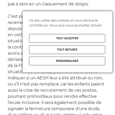
pas à zéro en un claquement de doigts.
C’est pourquoi la FCPE poursuit son
Ce site utilise des cookies et vous donne le
recensement
via son site Ouyapacours,
créé
contrôle sur ceux que vous souhaitez activer
depuis 2009. Avec une mise à jour d’importance
en cette nouvelle rentrée. « Face à ces
TOUT ACCEPTER
situations qui se multiplient et pour lesquelles
la continuité pédagogique n’existe pas, nous
TOUT REFUSER
avons ajouté deux nouveaux types de
déclaration, explique Grégoire Ensel, président
PERSONNALISER
de la FCPE. Les parents dont l’enfant est en
situation de handicap pourront dorénavant
indiquer si un AESH leur a été attribué ou non,
ou s’il n’est pas remplacé, car les enfants paient
aussi la crise de recrutement de ces postes,
pourtant primordiaux pour rendre effective
l’école inclusive. Il sera également possible de
signaler la fermeture temporaire d’une école,
d’un collège ou d’un lycée, même si cela arrive