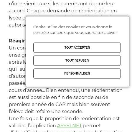
n’intervient que si les parents ont donné leur
accord. Chaque demande de réorientation en
lycée général et technologique fait l'objet d'une
autorisation par l'inspecteur d'académie.
Ce site utilise des cookies et vous donne le
contrôle sur ceux que vous souhaitez activer
Réagir vite après la rentrée
Un conseil : n’hésitez pas à rencontrer les
TOUT ACCEPTER
enseignants de votre enfant très rapidement
TOUT REFUSER
après la rentrée si vous sentez que la formation
qu’il suit ne lui convient pas. Les vacances
PERSONNALISER
d’automne arrivent vite et lorsqu’elles sont
passées, il est trop tard pour changer de voie en
cours d’année... Bien entendu, une réorientation
est aussi possible en fin de seconde ou de
première année de CAP mais bien souvent
l’élève doit refaire une seconde.
Une fois que la proposition de réorientation est
validée, l’application
AFFELNET
permet